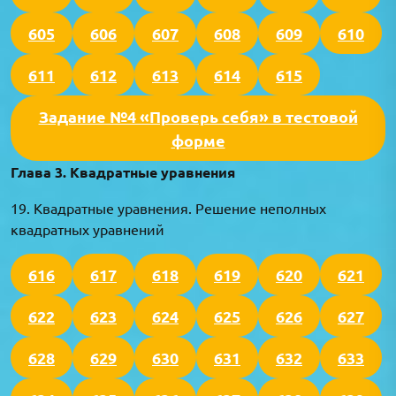
605
606
607
608
609
610
611
612
613
614
615
Задание №4 «Проверь себя» в тестовой
форме
Глава 3. Квадратные уравнения
19. Квадратные уравнения. Решение неполных
квадратных уравнений
616
617
618
619
620
621
622
623
624
625
626
627
628
629
630
631
632
633