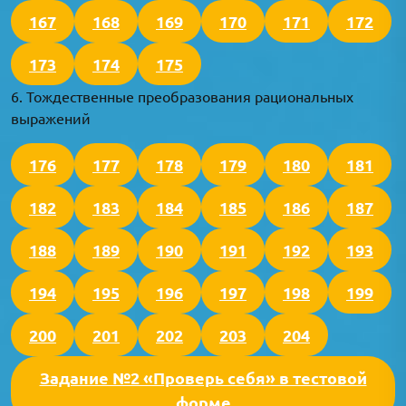
167
168
169
170
171
172
173
174
175
6. Тождественные преобразования рациональных
выражений
176
177
178
179
180
181
182
183
184
185
186
187
188
189
190
191
192
193
194
195
196
197
198
199
200
201
202
203
204
Задание №2 «Проверь себя» в тестовой
форме