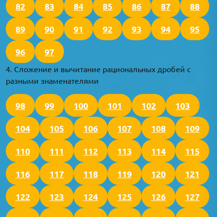
82
83
84
85
86
87
88
89
90
91
92
93
94
95
96
97
4. Сложение и вычитание рациональных дробей с
разными знаменателями
98
99
100
101
102
103
104
105
106
107
108
109
110
111
112
113
114
115
116
117
118
119
120
121
122
123
124
125
126
127