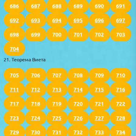
686
687
688
689
690
691
692
693
694
695
696
697
698
699
700
701
702
703
704
21. Теорема Виета
705
706
707
708
709
710
711
712
713
714
715
716
717
718
719
720
721
722
723
724
725
726
727
728
729
730
731
732
733
734