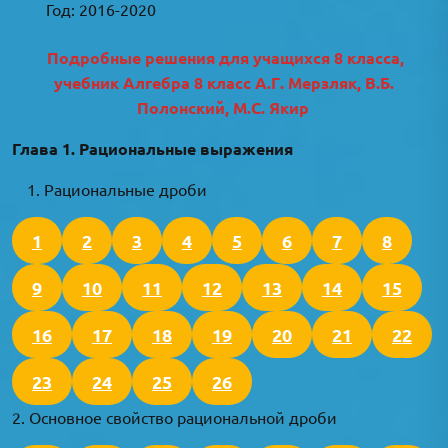
Год: 2016-2020
Подробные решения для учащихся 8 класса,
учебник Алгебра 8 класс А.Г. Мерзляк, В.Б.
Полонский, М.С. Якир
Глава 1. Рациональные выражения
Рациональные дроби
1
2
3
4
5
6
7
8
9
10
11
12
13
14
15
16
17
18
19
20
21
22
23
24
25
26
2. Основное свойство рациональной дроби