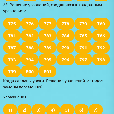
23. Решение уравнений, сводящихся к квадратным
уравнениям
775
776
777
778
779
780
781
782
783
784
785
786
787
788
789
790
791
792
793
794
795
796
797
798
799
800
801
Когда сделаны уроки. Решение уравнений методом
замены переменной.
Упражнения
1)
2)
3)
4)
5)
6)
7)