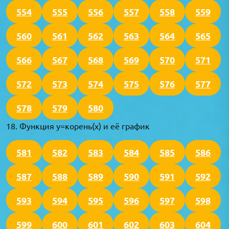
554
555
556
557
558
559
560
561
562
563
564
565
566
567
568
569
570
571
572
573
574
575
576
577
578
579
580
18. Функция y=корень(x) и её график
581
582
583
584
585
586
587
588
589
590
591
592
593
594
595
596
597
598
599
600
601
602
603
604