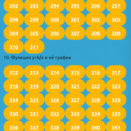
292
293
294
295
296
297
298
299
300
301
302
303
304
305
306
307
308
309
310
311
10. Функция y=k/x и её график
312
313
314
315
316
317
318
319
320
321
322
323
324
325
326
327
328
329
330
331
332
333
334
335
336
337
338
339
340
341