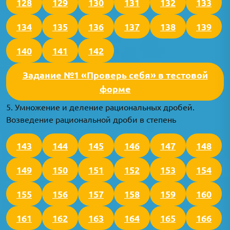
128
129
130
131
132
133
134
135
136
137
138
139
140
141
142
Задание №1 «Проверь себя» в тестовой
форме
5. Умножение и деление рациональных дробей.
Возведение рациональной дроби в степень
143
144
145
146
147
148
149
150
151
152
153
154
155
156
157
158
159
160
161
162
163
164
165
166