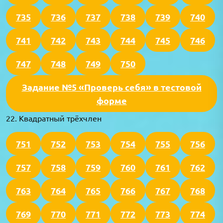
735
736
737
738
739
740
741
742
743
744
745
746
747
748
749
750
Задание №5 «Проверь себя» в тестовой
форме
22. Квадратный трёхчлен
751
752
753
754
755
756
757
758
759
760
761
762
763
764
765
766
767
768
769
770
771
772
773
774