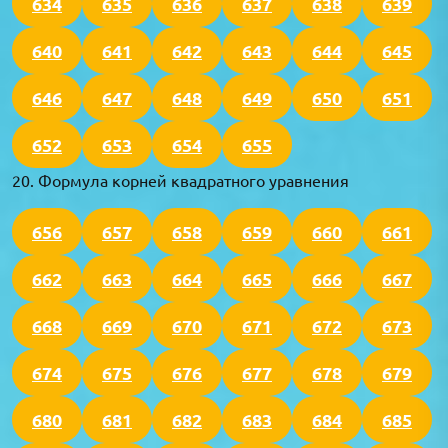
634
635
636
637
638
639
640
641
642
643
644
645
646
647
648
649
650
651
652
653
654
655
20. Формула корней квадратного уравнения
656
657
658
659
660
661
662
663
664
665
666
667
668
669
670
671
672
673
674
675
676
677
678
679
680
681
682
683
684
685