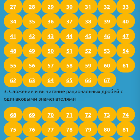
27
28
29
30
31
32
33
34
35
36
37
38
39
40
41
42
43
44
45
46
47
48
49
50
51
52
53
54
55
56
57
58
59
60
61
62
63
64
65
66
67
3. Сложение и вычитание рациональных дробей с
одинаковыми знаменателями
68
69
70
71
72
73
74
75
76
77
78
79
80
81