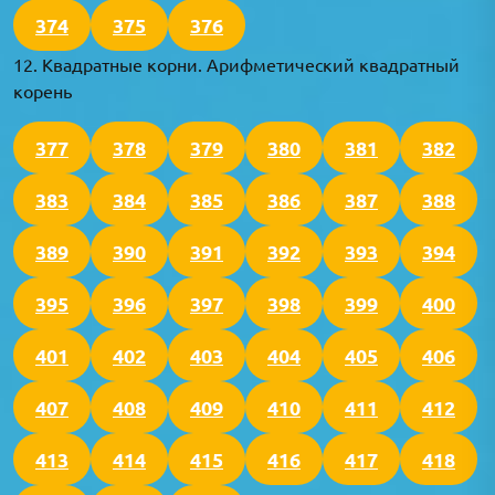
374
375
376
12. Квадратные корни. Арифметический квадратный
корень
377
378
379
380
381
382
383
384
385
386
387
388
389
390
391
392
393
394
395
396
397
398
399
400
401
402
403
404
405
406
407
408
409
410
411
412
413
414
415
416
417
418