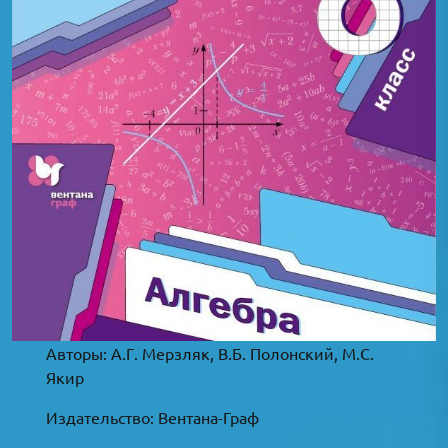
Авторы: А.Г. Мерзляк, В.Б. Полонский, М.С.
Якир
Издательство: Вентана-Граф