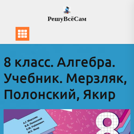
Перейти
к
РешуВсёСам
содержимому
8 класс. Алгебра.
Учебник. Мерзляк,
Полонский, Якир