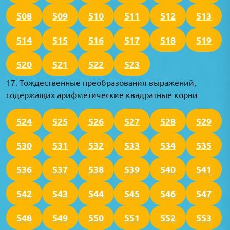
508
509
510
511
512
513
514
515
516
517
518
519
520
521
522
523
17. Тождественные преобразования выражений,
содержащих арифметические квадратные корни
524
525
526
527
528
529
530
531
532
533
534
535
536
537
538
539
540
541
542
543
544
545
546
547
548
549
550
551
552
553