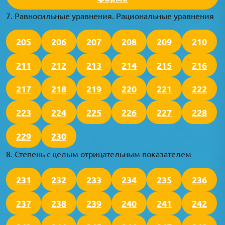
7. Равносильные уравнения. Рациональные уравнения
205
206
207
208
209
210
211
212
213
214
215
216
217
218
219
220
221
222
223
224
225
226
227
228
229
230
8. Степень с целым отрицательным показателем
231
232
233
234
235
236
237
238
239
240
241
242