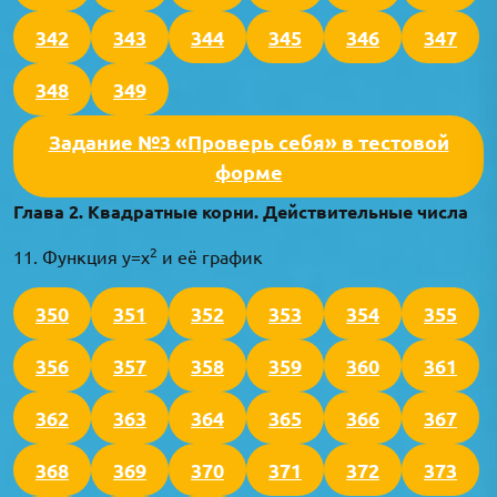
342
343
344
345
346
347
348
349
Задание №3 «Проверь себя» в тестовой
форме
Глава 2. Квадратные корни. Действительные числа
2
11. Функция y=x
и её график
350
351
352
353
354
355
356
357
358
359
360
361
362
363
364
365
366
367
368
369
370
371
372
373