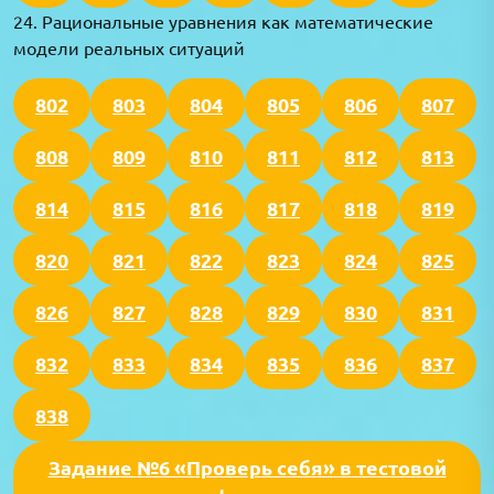
24. Рациональные уравнения как математические
модели реальных ситуаций
802
803
804
805
806
807
808
809
810
811
812
813
814
815
816
817
818
819
820
821
822
823
824
825
826
827
828
829
830
831
832
833
834
835
836
837
838
Задание №6 «Проверь себя» в тестовой