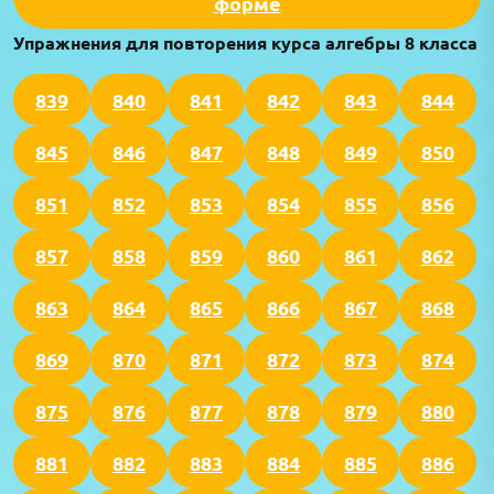
форме
Упражнения для повторения курса алгебры 8 класса
839
840
841
842
843
844
845
846
847
848
849
850
851
852
853
854
855
856
857
858
859
860
861
862
863
864
865
866
867
868
869
870
871
872
873
874
875
876
877
878
879
880
881
882
883
884
885
886