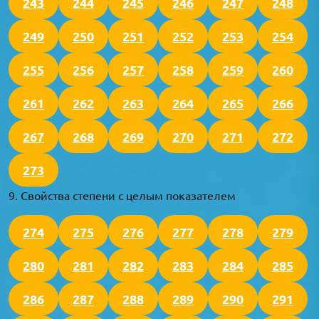
243
244
245
246
247
248
249
250
251
252
253
254
255
256
257
258
259
260
261
262
263
264
265
266
267
268
269
270
271
272
273
9. Свойства степени с целым показателем
274
275
276
277
278
279
280
281
282
283
284
285
286
287
288
289
290
291