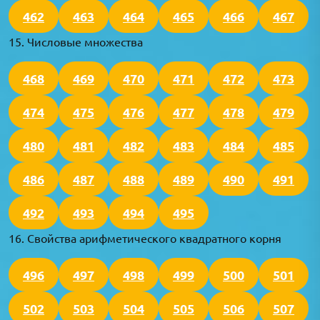
462
463
464
465
466
467
15. Числовые множества
468
469
470
471
472
473
474
475
476
477
478
479
480
481
482
483
484
485
486
487
488
489
490
491
492
493
494
495
16. Свойства арифметического квадратного корня
496
497
498
499
500
501
502
503
504
505
506
507