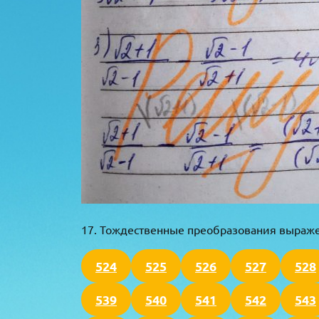
17. Тождественные преобразования выраж
524
525
526
527
528
539
540
541
542
543