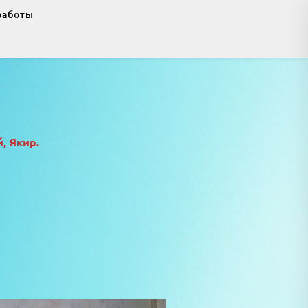
работы
, Якир.