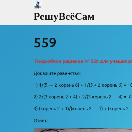
Перейти
к
РешуВсёСам
содержимому
559
Подробное решение № 559 для учащихся 8
Докажите равенство:
1) 1/(5 — 2 корень 6) + 1/(5 + 2 корень 6) = 10
2) 2/(3 корень 2 + 4) + 2/(3 корень 2 — 4) = -8
3) (корень 2 + 1)/(корень 2 — 1) + (корень 2 
Ответ: