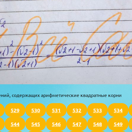
ений, содержащих арифметические квадратные корни
529
530
531
532
533
534
544
545
546
547
548
549