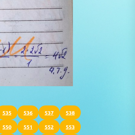
535
536
537
538
550
551
552
553