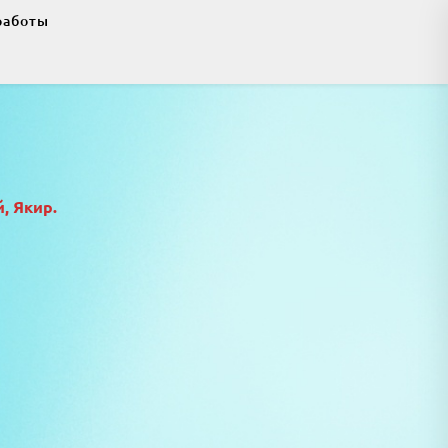
работы
, Якир.