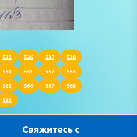
535
536
537
538
550
551
552
553
565
566
567
568
580
Свяжитесь с