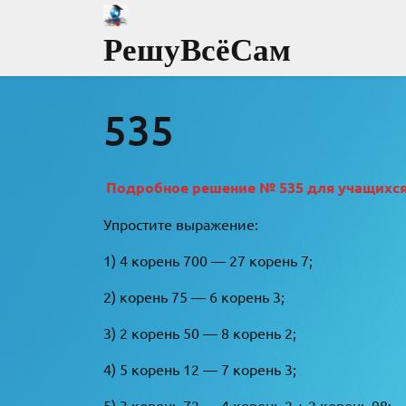
Перейти
к
РешуВсёСам
содержимому
535
Подробное решение № 535 для учащихся 8
Упростите выражение:
1) 4 корень 700 — 27 корень 7;
2) корень 75 — 6 корень 3;
3) 2 корень 50 — 8 корень 2;
4) 5 корень 12 — 7 корень 3;
5) 3 корень 72 — 4 корень 2 + 2 корень 98;