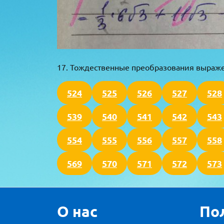
17. Тождественные преобразования выраж
524
525
526
527
528
539
540
541
542
543
554
555
556
557
558
569
570
571
572
573
О нас
По