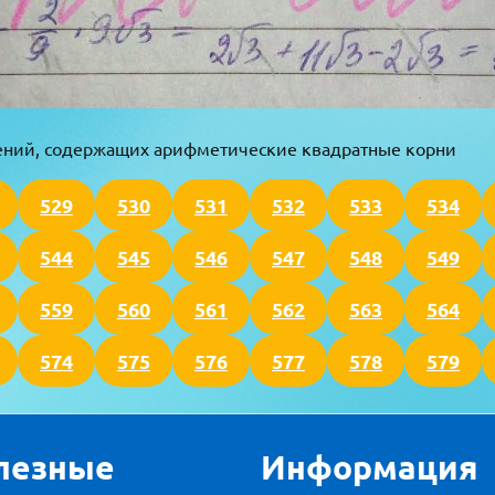
ений, содержащих арифметические квадратные корни
529
530
531
532
533
534
544
545
546
547
548
549
559
560
561
562
563
564
574
575
576
577
578
579
лезные
Информация