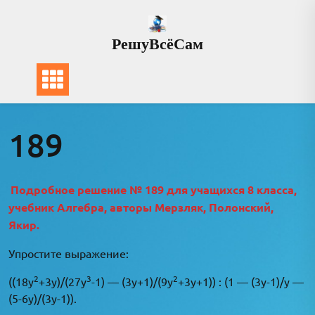
Перейти
к
РешуВсёСам
содержимому
189
Подробное решение № 189 для учащихся 8 класса,
учебник Алгебра, авторы Мерзляк, Полонский,
Якир.
Упростите выражение:
2
3
2
((18y
+3y)/(27y
-1) — (3y+1)/(9y
+3y+1)) : (1 — (3y-1)/y —
(5-6y)/(3y-1)).