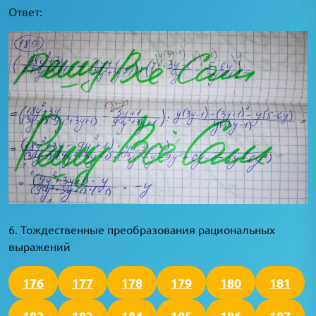
Ответ:
6. Тождественные преобразования рациональных
выражений
176
177
178
179
180
181
182
183
184
185
186
187