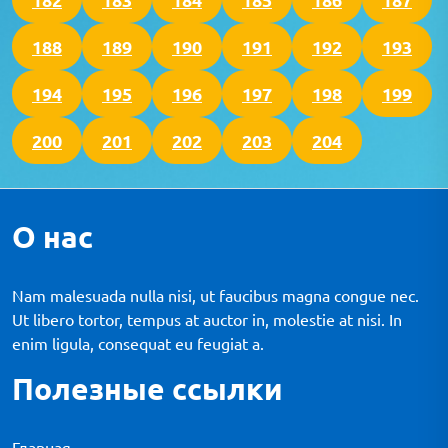
188
189
190
191
192
193
194
195
196
197
198
199
200
201
202
203
204
О нас
Nam malesuada nulla nisi, ut faucibus magna congue nec.
Ut libero tortor, tempus at auctor in, molestie at nisi. In
enim ligula, consequat eu feugiat a.
Полезные ссылки
Главная