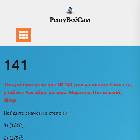
Перейти
к
РешуВсёСам
содержимому
141
Подробное решение № 141 для учащихся 8 класса,
учебник Алгебра, авторы Мерзляк, Полонский,
Якир.
Найдите значение степени:
5
1) (1/3)
;
3
2) (2/5)
;