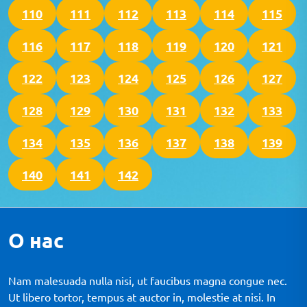
110
111
112
113
114
115
116
117
118
119
120
121
122
123
124
125
126
127
128
129
130
131
132
133
134
135
136
137
138
139
140
141
142
О нас
Nam malesuada nulla nisi, ut faucibus magna congue nec.
Ut libero tortor, tempus at auctor in, molestie at nisi. In