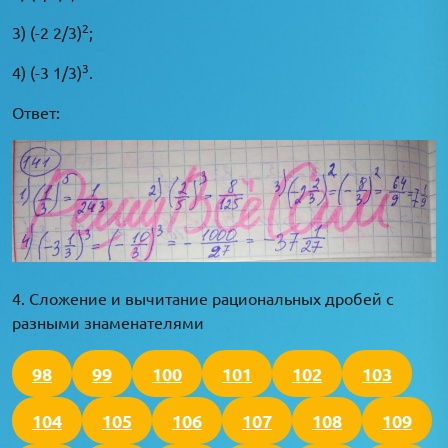
2
3) (-2 2/3)
;
3
4) (-3 1/3)
.
Ответ:
4. Сложение и вычитание рациональных дробей с
разными знаменателями
98
99
100
101
102
103
104
105
106
107
108
109