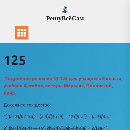
Перейти
к
РешуВсёСам
содержимому
125
Подробное решение № 125 для учащихся 8 класса,
учебник Алгебра, авторы Мерзляк, Полонский,
Якир.
Докажите тождество:
2
2
1) (a+3)/(a
-3a) + (a-3)/(3a+9) + 12/(9-a
) = (a-3)/3a;
2
2) (b-4)/(2a-1) — (b
-2b-24)/(2ab-4-b-8a) = 2/(2a-1).