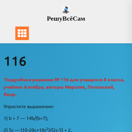
Перейти
к
РешуВсёСам
содержимому
116
Подробное решение № 116 для учащихся 8 класса,
учебник Алгебра, авторы Мерзляк, Полонский,
Якир.
Упростите выражение:
1) b + 7 — 14b/(b+7);
2
2) 5c — (10-20c+10c
)/(2c-5) + 2.