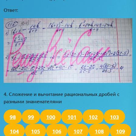
Ответ:
4. Сложение и вычитание рациональных дробей с
разными знаменателями
98
99
100
101
102
103
104
105
106
107
108
109