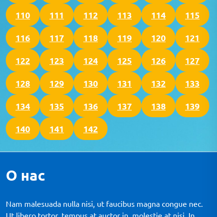
110
111
112
113
114
115
116
117
118
119
120
121
122
123
124
125
126
127
128
129
130
131
132
133
134
135
136
137
138
139
140
141
142
О нас
Nam malesuada nulla nisi, ut faucibus magna congue nec.
Ut libero tortor, tempus at auctor in, molestie at nisi. In