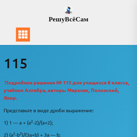
Перейти
к
РешуВсёСам
содержимому
115
Подробное решение № 115 для учащихся 8 класса,
учебник Алгебра, авторы Мерзляк, Полонский,
Якир.
Представьте в виде дроби выражение:
2
1) 1 — a + (a
-2)/(a+2);
2
2
2) (a
-b
)/(3a+b) + 3a — b;