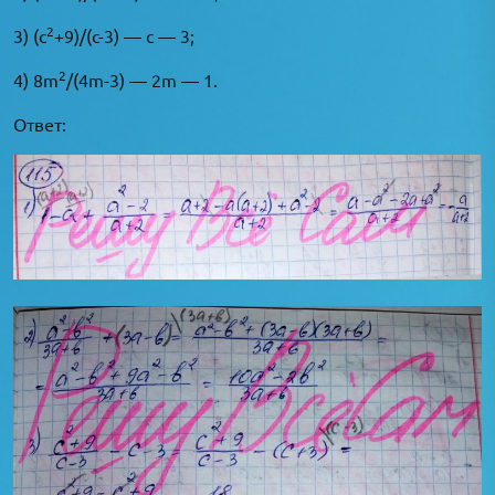
2
3) (c
+9)/(c-3) — c — 3;
2
4) 8m
/(4m-3) — 2m — 1.
Ответ: