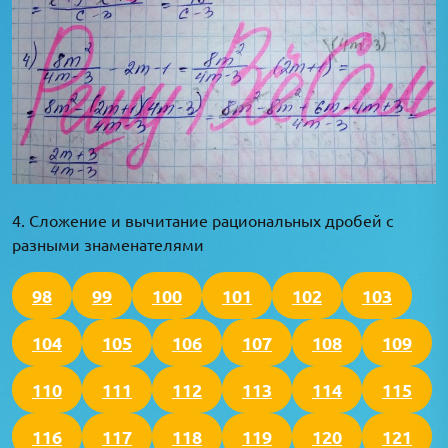
4. Сложение и вычитание рациональных дробей с
разными знаменателями
98
99
100
101
102
103
104
105
106
107
108
109
110
111
112
113
114
115
116
117
118
119
120
121