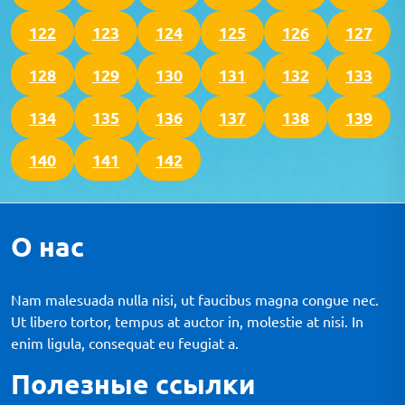
122
123
124
125
126
127
128
129
130
131
132
133
134
135
136
137
138
139
140
141
142
О нас
Nam malesuada nulla nisi, ut faucibus magna congue nec.
Ut libero tortor, tempus at auctor in, molestie at nisi. In
enim ligula, consequat eu feugiat a.
Полезные ссылки