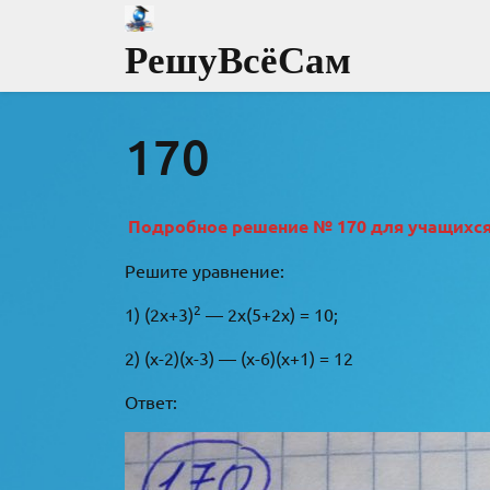
Перейти
к
РешуВсёСам
содержимому
170
Подробное решение № 170 для учащихся 8
Решите уравнение:
2
1) (2х+3)
— 2х(5+2х) = 10;
2) (х-2)(х-3) — (х-6)(х+1) = 12
Ответ: