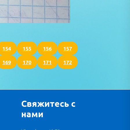
154
155
156
157
169
170
171
172
Свяжитесь с
нами