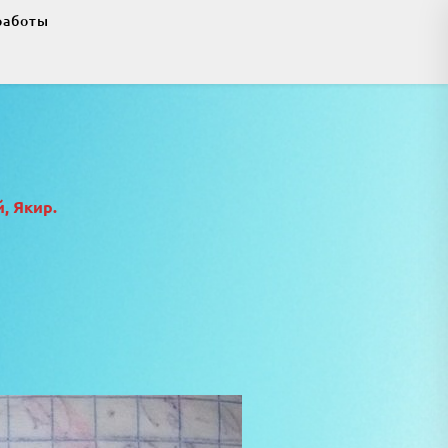
работы
, Якир.