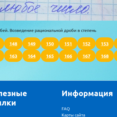
бей. Возведение рациональной дроби в степень
148
149
150
151
152
153
163
164
165
166
167
168
лезные
Информация
ылки
FAQ
Карты сайта