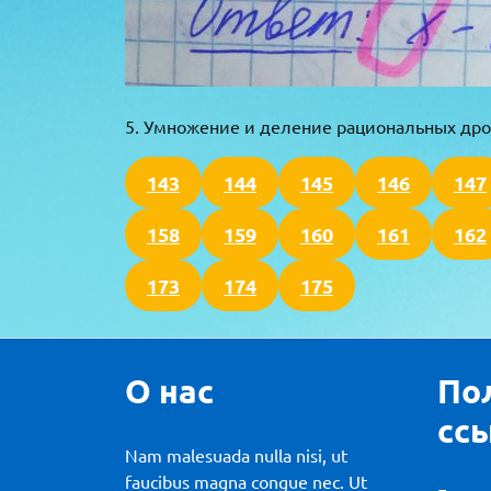
5. Умножение и деление рациональных дро
143
144
145
146
147
158
159
160
161
162
173
174
175
О нас
По
сс
Nam malesuada nulla nisi, ut
faucibus magna congue nec. Ut