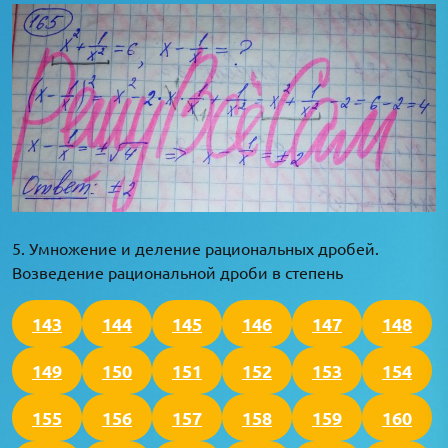
5. Умножение и деление рациональных дробей.
Возведение рациональной дроби в степень
143
144
145
146
147
148
149
150
151
152
153
154
155
156
157
158
159
160