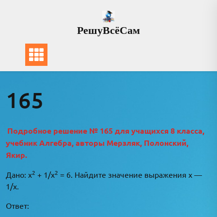
Перейти
к
РешуВсёСам
содержимому
165
Подробное решение № 165 для учащихся 8 класса,
учебник Алгебра, авторы Мерзляк, Полонский,
Якир.
2
2
Дано: х
+ 1/x
= 6. Найдите значение выражения x —
1/x.
Ответ: