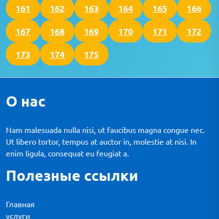
161
162
163
164
165
166
167
168
169
170
171
172
173
174
175
О нас
Nam malesuada nulla nisi, ut faucibus magna congue nec.
Ut libero tortor, tempus at auctor in, molestie at nisi. In
enim ligula, consequat eu feugiat a.
Полезные ссылки
Главная
услуги