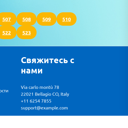
507
508
509
510
522
523
Свяжитесь с
нами
Via carlo montù 78
ости
22021 Bellagio CO, Italy
+11 6254 7855
support@example.com