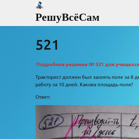
Перейти
к
РешуВсёСам
содержимому
521
Подробное решение № 521 для учащихся 8
Тракторист должен был засеять поле за 8 
работу за 10 дней. Какова площадь поля?
Ответ: