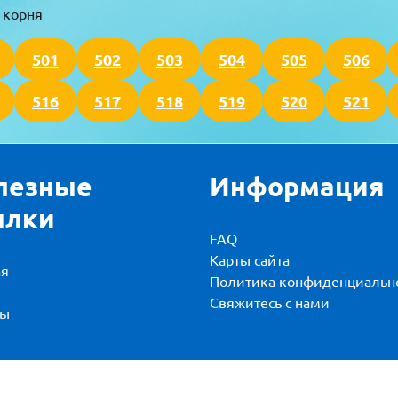
 корня
501
502
503
504
505
506
516
517
518
519
520
521
лезные
Информация
ылки
FAQ
Карты сайта
ая
Политика конфиденциальн
и
Свяжитесь с нами
вы