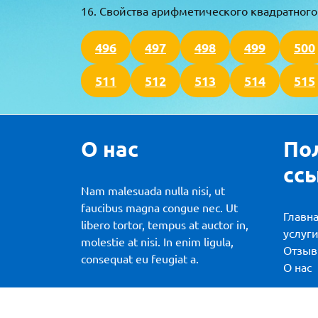
16. Свойства арифметического квадратного
496
497
498
499
500
511
512
513
514
515
О нас
По
сс
Nam malesuada nulla nisi, ut
faucibus magna congue nec. Ut
Главн
libero tortor, tempus at auctor in,
услуг
molestie at nisi. In enim ligula,
Отзы
consequat eu feugiat a.
О нас