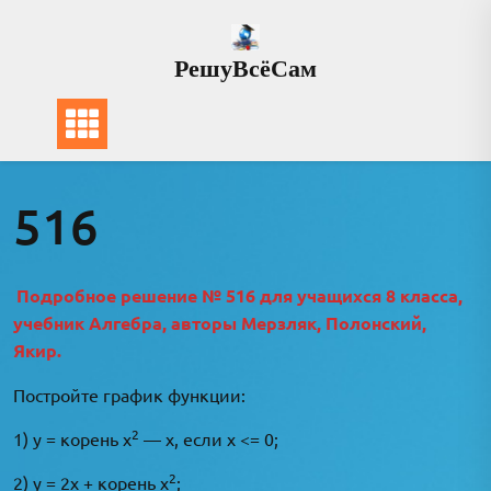
Перейти
к
РешуВсёСам
содержимому
516
Подробное решение № 516 для учащихся 8 класса,
учебник Алгебра, авторы Мерзляк, Полонский,
Якир.
Постройте график функции:
2
1) у = корень х
— х, если х <= 0;
2
2) у = 2х + корень x
;