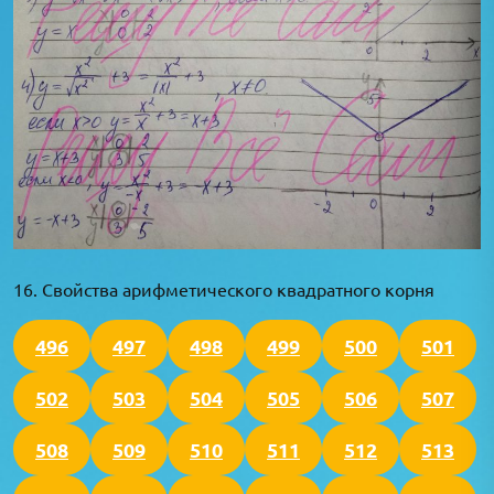
16. Свойства арифметического квадратного корня
496
497
498
499
500
501
502
503
504
505
506
507
508
509
510
511
512
513