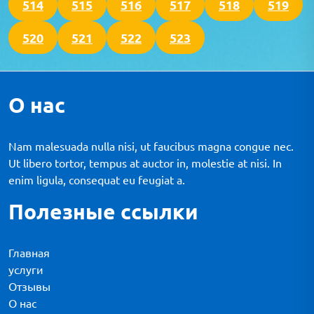
514
515
516
517
518
519
520
521
522
523
О нас
Nam malesuada nulla nisi, ut faucibus magna congue nec.
Ut libero tortor, tempus at auctor in, molestie at nisi. In
enim ligula, consequat eu feugiat a.
Полезные ссылки
Главная
услуги
Отзывы
О нас