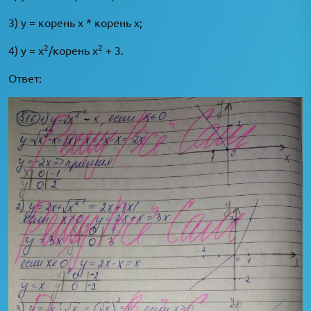
3) у = корень х * корень x;
2
2
4) y = x
/корень x
+ 3.
Ответ: