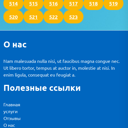
514
515
516
517
518
519
520
521
522
523
О нас
Nam malesuada nulla nisi, ut faucibus magna congue nec.
Ut libero tortor, tempus at auctor in, molestie at nisi. In
enim ligula, consequat eu feugiat a.
Полезные ссылки
Главная
услуги
Отзывы
О нас