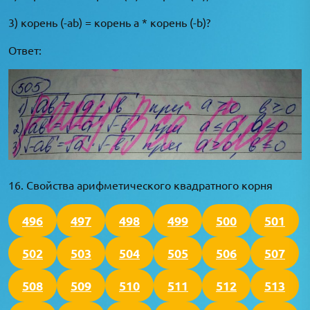
3) корень (-ab) = корень a * корень (-b)?
Ответ:
16. Свойства арифметического квадратного корня
496
497
498
499
500
501
502
503
504
505
506
507
508
509
510
511
512
513