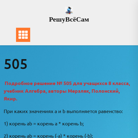
Перейти
к
РешуВсёСам
содержимому
505
Подробное решение № 505 для учащихся 8 класса,
учебник Алгебра, авторы Мерзляк, Полонский,
Якир.
При каких значениях а и b выполняется равенство:
1) корень ab = корень a * корень b;
2) корень ab = корень (-a) * корень (-b);