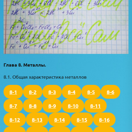
Глава 8. Металлы.
8.1. Общая характеристика металлов
8-1
8-2
8-3
8-4
8-5
8-6
8-7
8-8
8-9
8-10
8-11
8-12
8-13
8-14
8-15
8-16