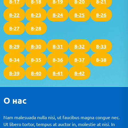
8-17
8-18
8-19
8-20
8-21
8-22
8-23
8-24
8-25
8-26
8-27
8-28
8-29
8-30
8-31
8-32
8-33
8-34
8-35
8-36
8-37
8-38
8-39
8-40
8-41
8-42
О нас
Nam malesuada nulla nisi, ut faucibus magna congue nec.
Ut libero tortor, tempus at auctor in, molestie at nisi. In