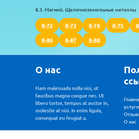
8.3. Магний. Щелочноземельные металлы
8-72
8-73
8-74
8-75
8
8-86
8-87
8-88
О нас
По
сс
Nam malesuada nulla nisi, ut
faucibus magna congue nec. Ut
Главн
libero tortor, tempus at auctor in,
услуг
molestie at nisi. In enim ligula,
Отзы
consequat eu feugiat a.
О нас