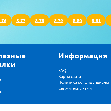
-76
8-77
8-78
8-79
8-80
8-81
лезные
Информация
ылки
FAQ
Карты сайта
ая
Политика конфиденциальн
и
Свяжитесь с нами
вы