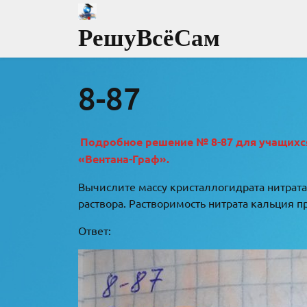
Перейти
к
РешуВсёСам
содержимому
8-87
Подробное решение № 8-87 для учащихся 
«Вентана-Граф».
Вычислите массу кристаллогидрата нитрат
раствора. Растворимость нитрата кальция при
Ответ: