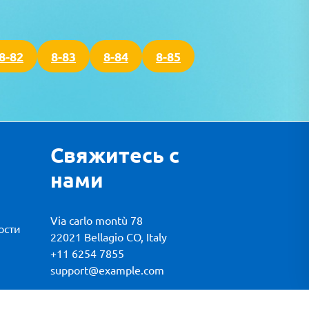
8-82
8-83
8-84
8-85
Свяжитесь с
нами
Via carlo montù 78
ости
22021 Bellagio CO, Italy
+11 6254 7855
support@example.com