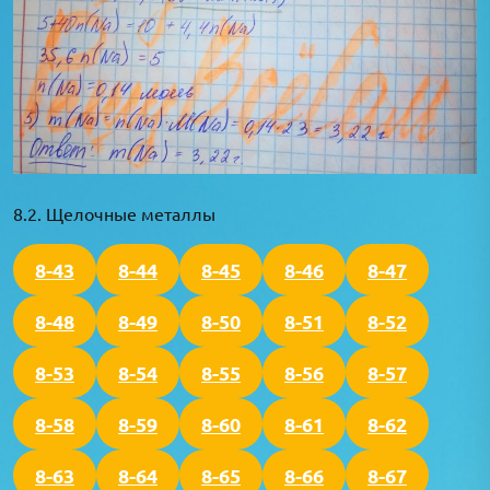
8.2. Щелочные металлы
8-43
8-44
8-45
8-46
8-47
8-48
8-49
8-50
8-51
8-52
8-53
8-54
8-55
8-56
8-57
8-58
8-59
8-60
8-61
8-62
8-63
8-64
8-65
8-66
8-67