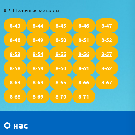
8.2. Щелочные металлы
8-43
8-44
8-45
8-46
8-47
8-48
8-49
8-50
8-51
8-52
8-53
8-54
8-55
8-56
8-57
8-58
8-59
8-60
8-61
8-62
8-63
8-64
8-65
8-66
8-67
8-68
8-69
8-70
8-71
О нас