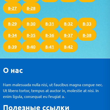
8-27
8-28
8-29
8-30
8-31
8-32
8-33
8-34
8-35
8-36
8-37
8-38
8-39
8-40
8-41
8-42
О нас
Nam malesuada nulla nisi, ut faucibus magna congue nec.
Ut libero tortor, tempus at auctor in, molestie at nisi. In
enim ligula, consequat eu feugiat a.
Полезные ссылки