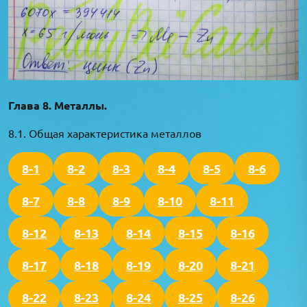
Глава 8. Металлы.
8.1. Общая характеристика металлов
8-1
8-2
8-3
8-4
8-5
8-6
8-7
8-8
8-9
8-10
8-11
8-12
8-13
8-14
8-15
8-16
8-17
8-18
8-19
8-20
8-21
8-22
8-23
8-24
8-25
8-26