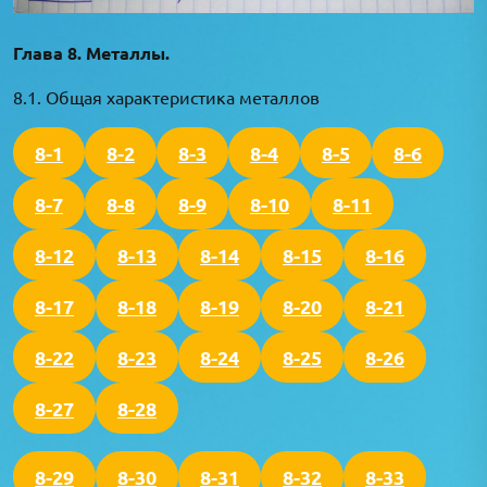
Глава 8. Металлы.
8.1. Общая характеристика металлов
8-1
8-2
8-3
8-4
8-5
8-6
8-7
8-8
8-9
8-10
8-11
8-12
8-13
8-14
8-15
8-16
8-17
8-18
8-19
8-20
8-21
8-22
8-23
8-24
8-25
8-26
8-27
8-28
8-29
8-30
8-31
8-32
8-33