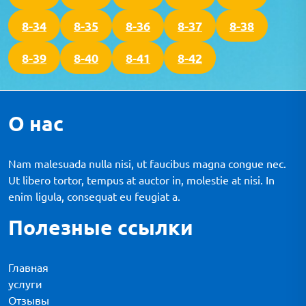
8-34
8-35
8-36
8-37
8-38
8-39
8-40
8-41
8-42
О нас
Nam malesuada nulla nisi, ut faucibus magna congue nec.
Ut libero tortor, tempus at auctor in, molestie at nisi. In
enim ligula, consequat eu feugiat a.
Полезные ссылки
Главная
услуги
Отзывы