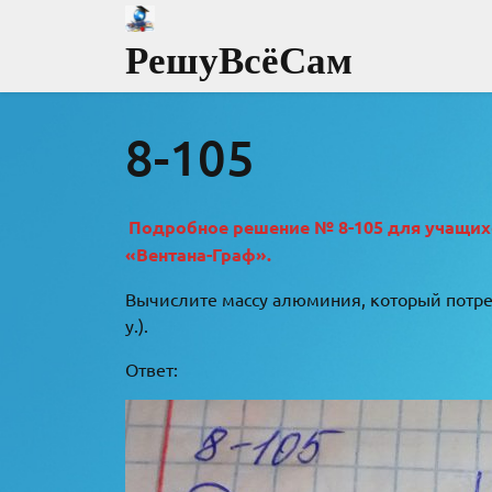
Перейти
к
РешуВсёСам
содержимому
8-105
Подробное решение № 8-105 для учащихся
«Вентана-Граф».
Вычислите массу алюминия, который потреб
у.).
Ответ: