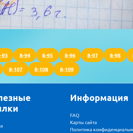
-93
8-94
8-95
8-96
8-97
8-98
8-107
8-108
8-109
лезные
Информация
ылки
FAQ
Карты сайта
ая
Политика конфиденциальн
и