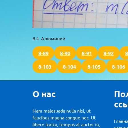
8.4. Алюминий
8-89
8-90
8-91
8-92
8
8-103
8-104
8-105
8-106
О нас
По
сс
Nam malesuada nulla nisi, ut
faucibus magna congue nec. Ut
Главн
libero tortor, tempus at auctor in,
услуг