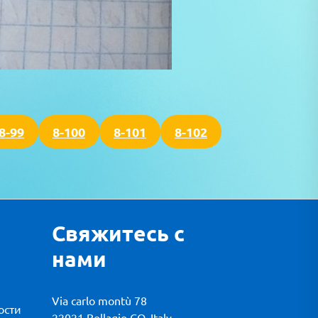
8-99
8-100
8-101
8-102
Свяжитесь с
нами
Via carlo montù 78
ости
22021 Bellagio CO, Italy