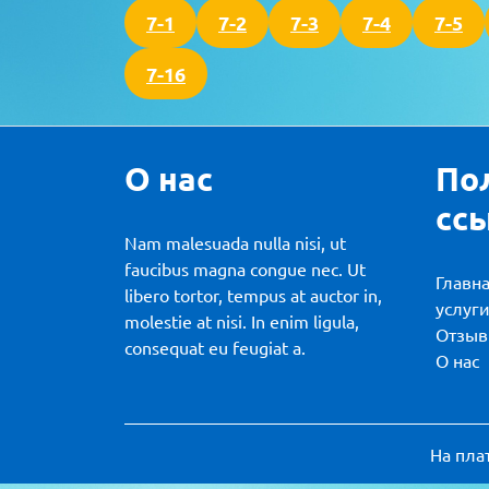
7-1
7-2
7-3
7-4
7-5
7-16
О нас
По
сс
Nam malesuada nulla nisi, ut
faucibus magna congue nec. Ut
Главн
libero tortor, tempus at auctor in,
услуг
molestie at nisi. In enim ligula,
Отзы
consequat eu feugiat a.
О нас
На пла