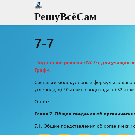
Перейти
к
РешуВсёСам
содержимому
7-7
Подробное решение № 7-7 для учащихся 9 
Граф».
Составьте молекулярные формулы алканов, в 
углерода; д) 20 атомов водорода; е) 32 ато
Ответ:
Глава 7. Общие сведения об органически
7.1. Общие представления об органических