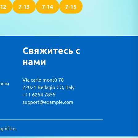
-12
7-13
7-14
7-15
Свяжитесь с
нами
Via carlo montù 78
ости
22021 Bellagio CO, Italy
+11 6254 7855
support@example.com
gnifico.