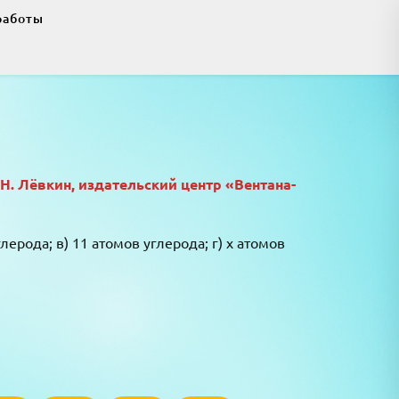
работы
.Н. Лёвкин, издательский центр «Вентана-
ерода; в) 11 атомов углерода; г) х атомов