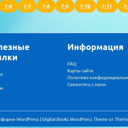
7-6
7-7
7-8
7-9
7-10
7-11
7
лезные
Информация
ылки
FAQ
Карты сайта
ая
Политика конфиденциальн
и
Свяжитесь с нами
вы
тформе WordPress
|
Digital Books WordPress Theme
от TheMa