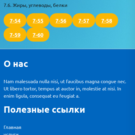
7.6. Жиры, углеводы, белки
7-54
7-55
7-56
7-57
7-58
7-59
7-60
О нас
Nam malesuada nulla nisi, ut faucibus magna congue nec.
Ut libero tortor, tempus at auctor in, molestie at nisi. In
enim ligula, consequat eu feugiat a.
Полезные ссылки
Главная
услуги