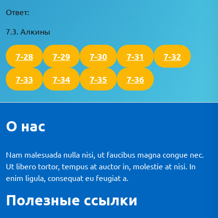
Ответ:
7.3. Алкины
7-28
7-29
7-30
7-31
7-32
7-33
7-34
7-35
7-36
О нас
Nam malesuada nulla nisi, ut faucibus magna congue nec.
Ut libero tortor, tempus at auctor in, molestie at nisi. In
enim ligula, consequat eu feugiat a.
Полезные ссылки