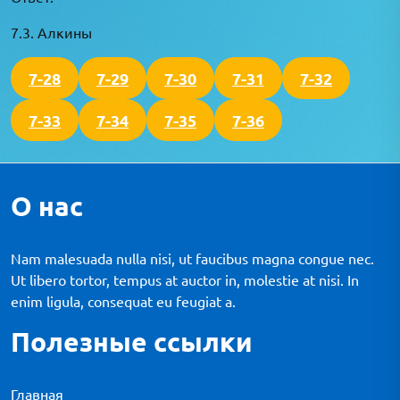
7.3. Алкины
7-28
7-29
7-30
7-31
7-32
7-33
7-34
7-35
7-36
О нас
Nam malesuada nulla nisi, ut faucibus magna congue nec.
Ut libero tortor, tempus at auctor in, molestie at nisi. In
enim ligula, consequat eu feugiat a.
Полезные ссылки
Главная