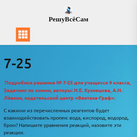
Перейти
к
РешуВсёСам
содержимому
7-25
Подробное решение № 7-25 для учащихся 9 класса,
Задачник по химии, авторы: Н.Е. Кузнецова, А.Н.
Лёвкин, издательский центр «Вентана-Граф».
С какими из перечисленных реагентов будет
взаимодействовать пропен: вода, кислород, водород,
бром? Напишите уравнения реакций, назовите эти
реакции.