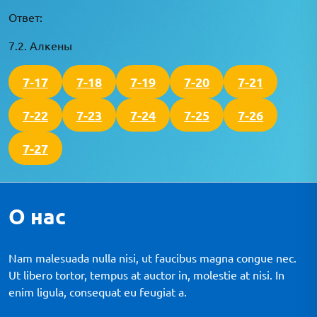
Ответ:
7.2. Алкены
7-17
7-18
7-19
7-20
7-21
7-22
7-23
7-24
7-25
7-26
7-27
О нас
Nam malesuada nulla nisi, ut faucibus magna congue nec.
Ut libero tortor, tempus at auctor in, molestie at nisi. In
enim ligula, consequat eu feugiat a.