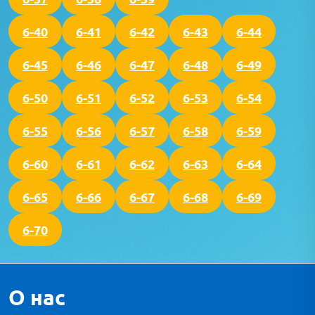
6-40
6-41
6-42
6-43
6-44
6-45
6-46
6-47
6-48
6-49
6-50
6-51
6-52
6-53
6-54
6-55
6-56
6-57
6-58
6-59
6-60
6-61
6-62
6-63
6-64
6-65
6-66
6-67
6-68
6-69
6-70
О нас