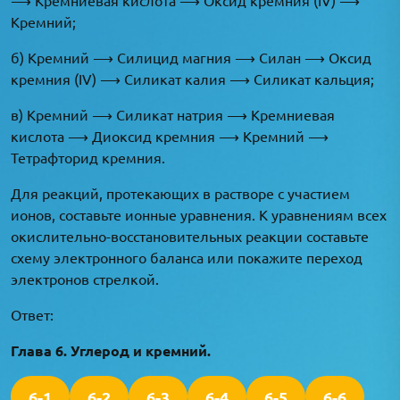
Кремний;
б) Кремний ⟶ Силицид магния ⟶ Силан ⟶ Оксид
кремния (IV) ⟶ Силикат калия ⟶ Силикат кальция;
в) Кремний ⟶ Силикат натрия ⟶ Кремниевая
кислота ⟶ Диоксид кремния ⟶ Кремний ⟶
Тетрафторид кремния.
Для реакций, протекающих в растворе с участием
ионов, составьте ионные уравнения. К уравнениям всех
окислительно-восстановительных реакции составьте
схему электронного баланса или покажите переход
электронов стрелкой.
Ответ:
Глава 6. Углерод и кремний.
6-1
6-2
6-3
6-4
6-5
6-6