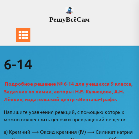
Перейти
к
РешуВсёСам
содержимому
6-14
Подробное решение № 6-14 для учащихся 9 класса,
Задачник по химии, авторы: Н.Е. Кузнецова, А.Н.
Лёвкин, издательский центр «Вентана-Граф».
Напишите уравнения реакций, с помощью которых
можно осуществить цепочки превращений веществ:
а) Кремний ⟶ Оксид кремния (IV) ⟶ Силикат натрия
⟶ Кремниевая кислота ⟶ Оксид кремния (IV) ⟶