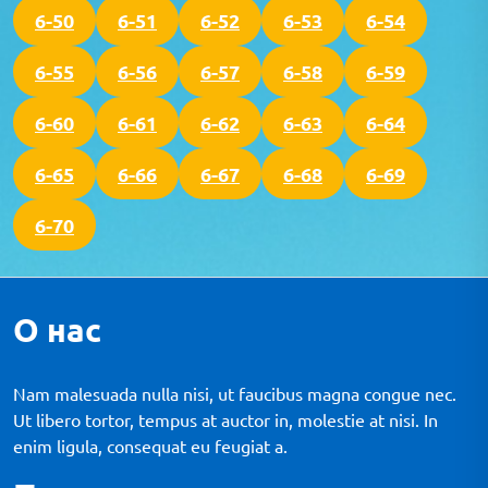
6-50
6-51
6-52
6-53
6-54
6-55
6-56
6-57
6-58
6-59
6-60
6-61
6-62
6-63
6-64
6-65
6-66
6-67
6-68
6-69
6-70
О нас
Nam malesuada nulla nisi, ut faucibus magna congue nec.
Ut libero tortor, tempus at auctor in, molestie at nisi. In
enim ligula, consequat eu feugiat a.