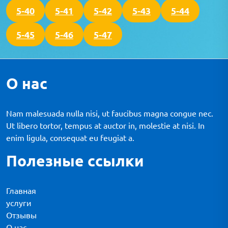
5-40
5-41
5-42
5-43
5-44
5-45
5-46
5-47
О нас
Nam malesuada nulla nisi, ut faucibus magna congue nec.
Ut libero tortor, tempus at auctor in, molestie at nisi. In
enim ligula, consequat eu feugiat a.
Полезные ссылки
Главная
услуги
Отзывы
О нас