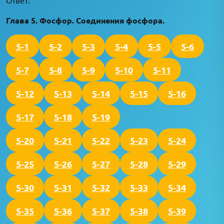
Глава 5. Фосфор. Соединения фосфора.
5-1
5-2
5-3
5-4
5-5
5-6
5-7
5-8
5-9
5-10
5-11
5-12
5-13
5-14
5-15
5-16
5-17
5-18
5-19
5-20
5-21
5-22
5-23
5-24
5-25
5-26
5-27
5-28
5-29
5-30
5-31
5-32
5-33
5-34
5-35
5-36
5-37
5-38
5-39