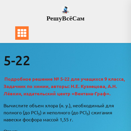
Перейти
к
РешуВсёСам
содержимому
5-22
Подробное решение № 5-22 для учащихся 9 класса,
Задачник по химии, авторы: Н.Е. Кузнецова, А.Н.
Лёвкин, издательский центр «Вентана-Граф».
Вычислите объем хлора (н. у.), необходимый для
полного (до PCl
) и неполного (до PCl
) сжигания
5
3
навески фосфора массой 1,55 г.
Ответ: