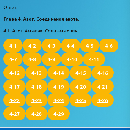
Ответ:
Глава 4. Азот. Соединения азота.
4.1. Азот. Аммиак. Соли аммония
4-1
4-2
4-3
4-4
4-5
4-6
4-7
4-8
4-9
4-10
4-11
4-12
4-13
4-14
4-15
4-16
4-17
4-18
4-19
4-20
4-21
4-22
4-23
4-24
4-25
4-26
4-27
4-28
4-29