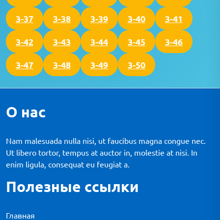
3-37
3-38
3-39
3-40
3-41
3-42
3-43
3-44
3-45
3-46
3-47
3-48
3-49
3-50
О нас
Nam malesuada nulla nisi, ut faucibus magna congue nec.
Ut libero tortor, tempus at auctor in, molestie at nisi. In
enim ligula, consequat eu feugiat a.
Полезные ссылки
Главная