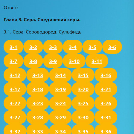
Ответ:
Глава 3. Сера. Соединения серы.
3.1. Сера. Сероводород. Сульфиды
3-1
3-2
3-3
3-4
3-5
3-6
3-7
3-8
3-9
3-10
3-11
3-12
3-13
3-14
3-15
3-16
3-17
3-18
3-19
3-20
3-21
3-22
3-23
3-24
3-25
3-26
3-27
3-28
3-29
3-30
3-31
3-32
3-33
3-34
3-35
3-36