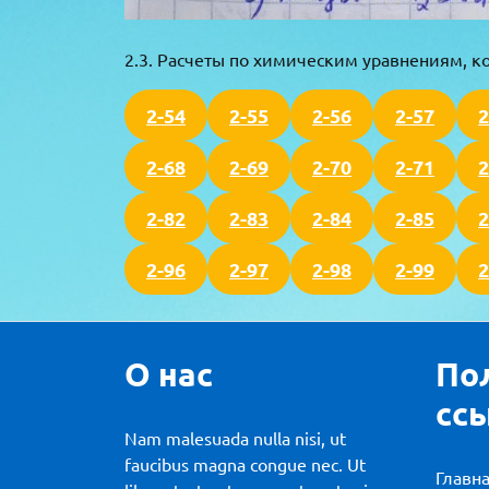
2.3. Расчеты по химическим уравнениям, 
2-54
2-55
2-56
2-57
2
2-68
2-69
2-70
2-71
2
2-82
2-83
2-84
2-85
2
2-96
2-97
2-98
2-99
2
О нас
По
сс
Nam malesuada nulla nisi, ut
faucibus magna congue nec. Ut
Главн