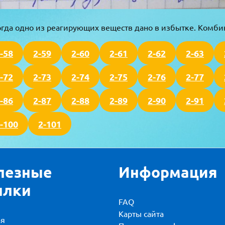
когда одно из реагирующих веществ дано в избытке. Комб
-58
2-59
2-60
2-61
2-62
2-63
-72
2-73
2-74
2-75
2-76
2-77
-86
2-87
2-88
2-89
2-90
2-91
-100
2-101
лезные
Информация
ылки
FAQ
Карты сайта
ая