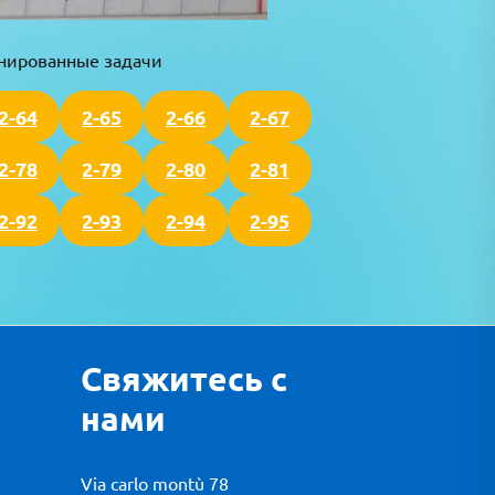
инированные задачи
2-64
2-65
2-66
2-67
2-78
2-79
2-80
2-81
2-92
2-93
2-94
2-95
Свяжитесь с
нами
Via carlo montù 78