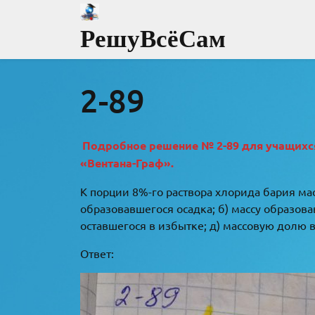
Перейти
к
РешуВсёСам
содержимому
2-89
Подробное решение № 2-89 для учащихся 
«Вентана-Граф».
К порции 8%-го раствора хлорида бария мас
образовавшегося осадка; б) массу образова
оставшегося в избытке; д) массовую долю в
Ответ: