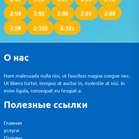
2-94
2-95
2-96
2-97
2-98
2-99
2-100
2-101
О нас
Nam malesuada nulla nisi, ut faucibus magna congue nec.
Ut libero tortor, tempus at auctor in, molestie at nisi. In
enim ligula, consequat eu feugiat a.
Полезные ссылки
Главная
услуги
Отзывы