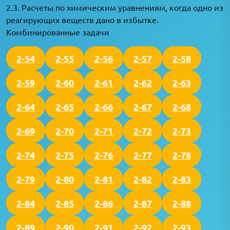
2.3. Расчеты по химическим уравнениям, когда одно из
реагирующих веществ дано в избытке.
Комбинированные задачи
2-54
2-55
2-56
2-57
2-58
2-59
2-60
2-61
2-62
2-63
2-64
2-65
2-66
2-67
2-68
2-69
2-70
2-71
2-72
2-73
2-74
2-75
2-76
2-77
2-78
2-79
2-80
2-81
2-82
2-83
2-84
2-85
2-86
2-87
2-88
2-89
2-90
2-91
2-92
2-93