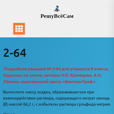
Перейти
к
РешуВсёСам
содержимому
2-64
Подробное решение № 2-64 для учащихся 9 класса,
Задачник по химии, авторы: Н.Е. Кузнецова, А.Н.
Лёвкин, издательский центр «Вентана-Граф».
Вычислите массу осадка, образовавшегося при
взаимодействии раствора, содержащего нитрат свинца
(II) массой 66,2 г, с избытком раствора сульфида натрия.
Ответ: