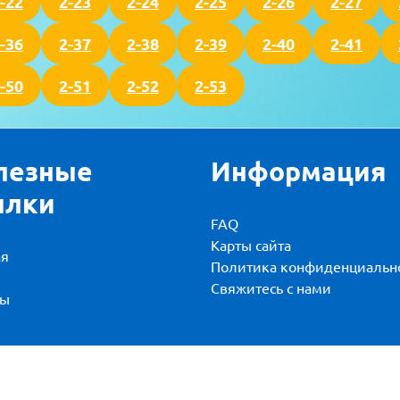
-22
2-23
2-24
2-25
2-26
2-27
-36
2-37
2-38
2-39
2-40
2-41
-50
2-51
2-52
2-53
лезные
Информация
ылки
FAQ
Карты сайта
ая
Политика конфиденциальн
и
Свяжитесь с нами
вы
тформе WordPress
|
Digital Books WordPress Theme
от TheMa