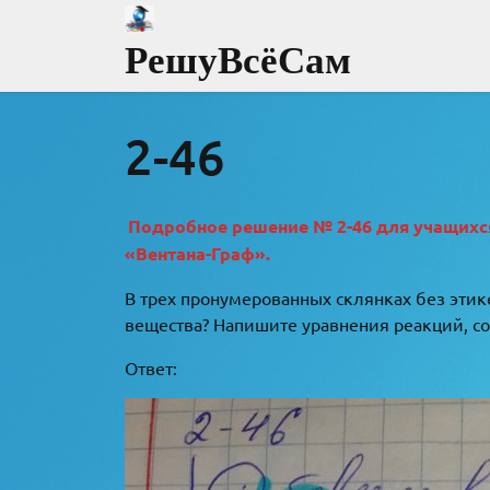
Перейти
к
РешуВсёСам
содержимому
2-46
Подробное решение № 2-46 для учащихся 
«Вентана-Граф».
В трех пронумерованных склянках без этик
вещества? Напишите уравнения реакций, со
Ответ: