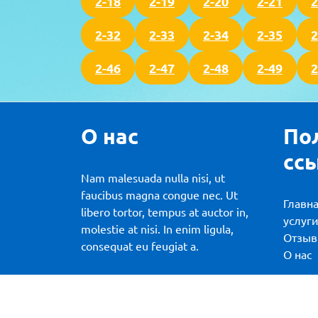
2-18
2-19
2-20
2-21
2
2-32
2-33
2-34
2-35
2
2-46
2-47
2-48
2-49
2
О нас
По
сс
Nam malesuada nulla nisi, ut
faucibus magna congue nec. Ut
Главн
libero tortor, tempus at auctor in,
услуг
molestie at nisi. In enim ligula,
Отзы
consequat eu feugiat a.
О нас
На пла