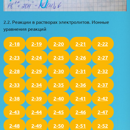
2.2. Реакции в растворах электролитов. Ионные
уравнения реакций
2-18
2-19
2-20
2-21
2-22
2-23
2-24
2-25
2-26
2-27
2-28
2-29
2-30
2-31
2-32
2-33
2-34
2-35
2-36
2-37
2-38
2-39
2-40
2-41
2-42
2-43
2-44
2-45
2-46
2-47
2-48
2-49
2-50
2-51
2-52