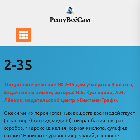
Перейти
к
РешуВсёСам
содержимому
2-35
Подробное решение № 2-35 для учащихся 9 класса,
Задачник по химии, авторы: Н.Е. Кузнецова, А.Н.
Лёвкин, издательский центр «Вентана-Граф».
С какими из перечисленных веществ взаимодействует
(в растворе) хлорид меди (II): нитрат бария, нитрат
серебра, гидроксид калия, серная кислота, сульфид
натрия? Напишите уравнения реакций, составьте