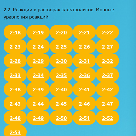
2.2. Реакции в растворах электролитов. Ионные
уравнения реакций
2-18
2-19
2-20
2-21
2-22
2-23
2-24
2-25
2-26
2-27
2-28
2-29
2-30
2-31
2-32
2-33
2-34
2-35
2-36
2-37
2-38
2-39
2-40
2-41
2-42
2-43
2-44
2-45
2-46
2-47
2-48
2-49
2-50
2-51
2-52
2-53