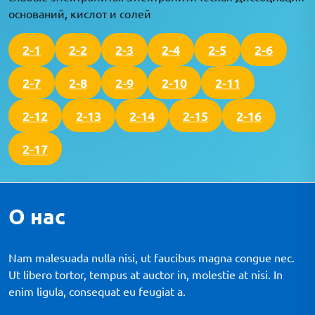
оснований, кислот и солей
2-1
2-2
2-3
2-4
2-5
2-6
2-7
2-8
2-9
2-10
2-11
2-12
2-13
2-14
2-15
2-16
2-17
О нас
Nam malesuada nulla nisi, ut faucibus magna congue nec.
Ut libero tortor, tempus at auctor in, molestie at nisi. In
enim ligula, consequat eu feugiat a.