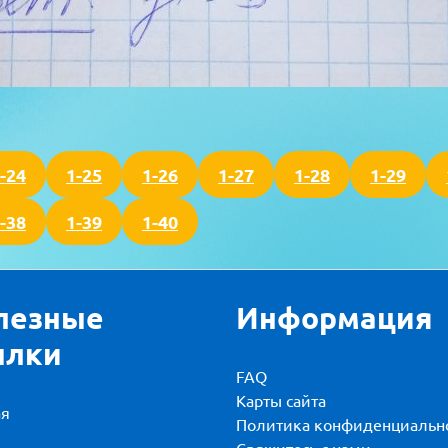
-24
1-25
1-26
1-27
1-28
1-29
-38
1-39
1-40
лезные
Информация
ылки
FAQ
Карты сайта
ая
Политика конфиденциальн
и