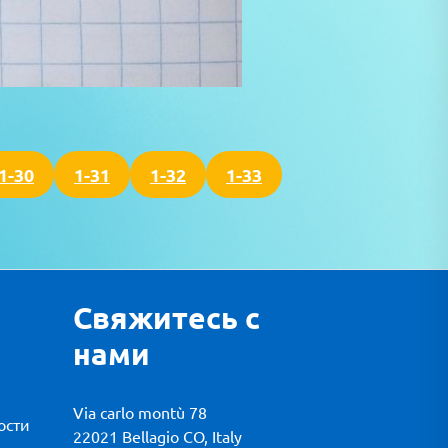
1-30
1-31
1-32
1-33
Свяжитесь с
нами
Via carlo montù 78
ости
22021 Bellagio CO, Italy