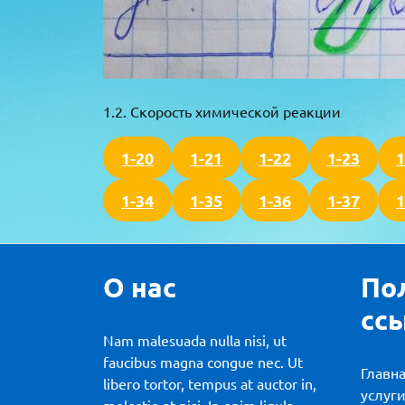
1.2. Скорость химической реакции
1-20
1-21
1-22
1-23
1
1-34
1-35
1-36
1-37
1
О нас
По
сс
Nam malesuada nulla nisi, ut
faucibus magna congue nec. Ut
Главн
libero tortor, tempus at auctor in,
услуг