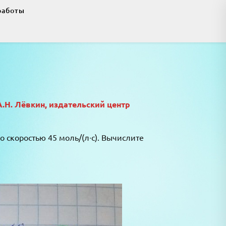
работы
А.Н. Лёвкин, издательский центр
со скоростью 45 моль/(л∙с). Вычислите