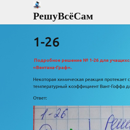
Перейти
к
РешуВсёСам
содержимому
1-26
Подробное решение № 1-26 для учащихся 
«Вентана-Граф».
Некоторая химическая реакция протекает со 
температурный коэффициент Вант-Гоффа д
Ответ: