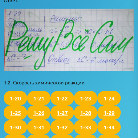
1.2. Скорость химической реакции
1-20
1-21
1-22
1-23
1-24
1-25
1-26
1-27
1-28
1-29
1-30
1-31
1-32
1-33
1-34