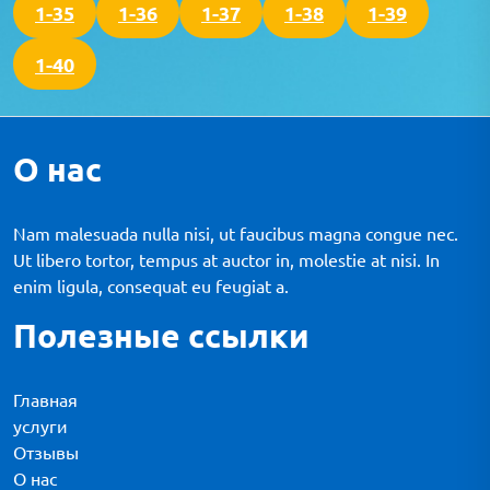
1-35
1-36
1-37
1-38
1-39
1-40
О нас
Nam malesuada nulla nisi, ut faucibus magna congue nec.
Ut libero tortor, tempus at auctor in, molestie at nisi. In
enim ligula, consequat eu feugiat a.
Полезные ссылки
Главная
услуги
Отзывы
О нас