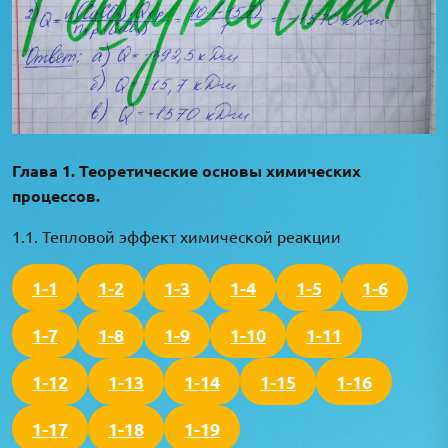
Глава 1. Теоретические основы химических
процессов.
1.1. Тепловой эффект химической реакции
1-1
1-2
1-3
1-4
1-5
1-6
1-7
1-8
1-9
1-10
1-11
1-12
1-13
1-14
1-15
1-16
1-17
1-18
1-19