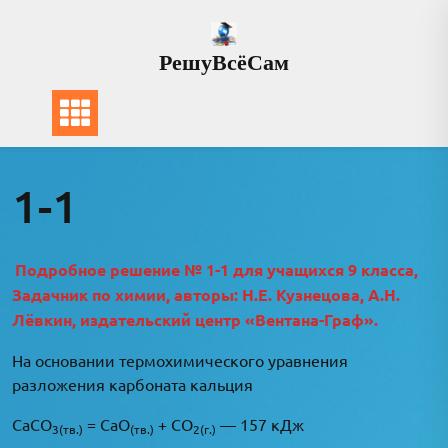
Перейти
к
РешуВсёСам
содержимому
1-1
Подробное решение № 1-1 для учащихся 9 класса,
Задачник по химии, авторы: Н.Е. Кузнецова, А.Н.
Лёвкин, издательский центр «Вентана-Граф».
На основании термохимического уравнения
разложения карбоната кальция
CaCO
= CaO
+ CO
— 157 кДж
3(тв.)
(тв.)
2(г.)