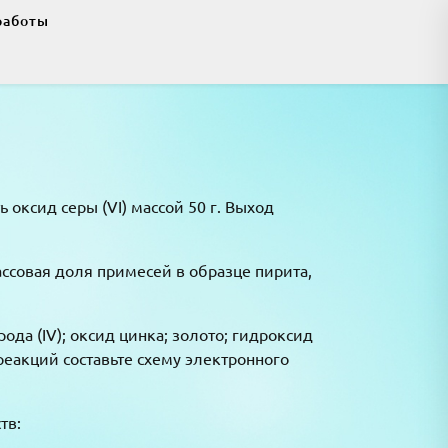
работы
 оксид серы (VI) массой 50 г. Выход
ассовая доля примесей в образце пирита,
ода (IV); оксид цинка; золото; гидроксид
еакций составьте схему электронного
тв: