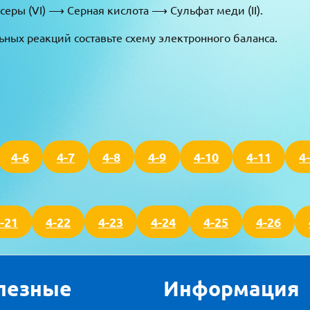
еры (VI) ⟶ Серная кислота ⟶ Сульфат меди (II).
ных реакций составьте схему электронного баланса.
4-6
4-7
4-8
4-9
4-10
4-11
4
-21
4-22
4-23
4-24
4-25
4-26
лезные
Информация