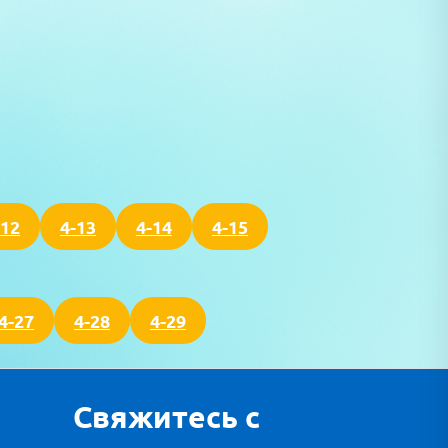
-12
4-13
4-14
4-15
4-27
4-28
4-29
Свяжитесь с