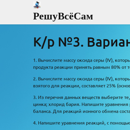
Перейти
к
РешуВсёСам
содержимому
К/р №3. Вариан
1. Вычислите массу оксида серы (IV), кото
продукта реакции принять равным 80% от 
2. Вычислите массу оксида серы (IV), кото
взятого для реакции, составляет 25% (осно
3. Из перечня данных веществ выберите те, 
цинка; хлорид бария. Напишите уравнения 
баланса. Для реакций ионного обмена сост
4. Напишите уравнения реакций, с помощь