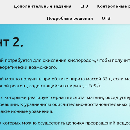
Дополнительные задания
ЕГЭ
Контрольные 
Подробные решения
ОГЭ
т 2.
рый потребуется для окисления кислородом, чтобы получить
теоретически возможного.
рый можно получить при обжиге пирита массой 32 г, если м
вной реагент, содержащийся в пирите, – FeS
).
2
с которыми реагирует серная кислота: магний; оксид углер
реакций. К уравнениям окислительно-восстановительных р
авьте ионные уравнения.
ю которых можно осуществить цепочку превращений вещес