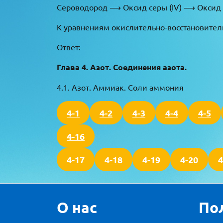
Сероводород ⟶ Оксид серы (IV) ⟶ Оксид с
К уравнениям окислительно-восстановитель
Ответ:
Глава 4. Азот. Соединения азота.
4.1. Азот. Аммиак. Соли аммония
4-1
4-2
4-3
4-4
4-5
4-16
4-17
4-18
4-19
4-20
4
О нас
По