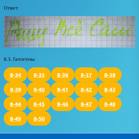
Ответ:
8.3. Галогены
8-34
8-35
8-36
8-37
8-38
8-39
8-40
8-41
8-42
8-43
8-44
8-45
8-46
8-47
8-48
8-49
8-50