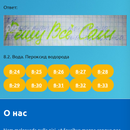
Ответ:
8.2. Вода. Пероксид водорода
8-24
8-25
8-26
8-27
8-28
8-29
8-30
8-31
8-32
8-33
О нас
Nam malesuada nulla nisi, ut faucibus magna congue nec.