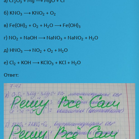
2
3
б) KNO
⟶ KNO
+ O
3
2
2
в) Fe(OH)
+ O
+ H
O ⟶ Fe(OH)
2
2
2
3
г) NO
+ NaOH ⟶ NaNO
+ NaNO
+ H
O
2
3
2
2
д) HNO
⟶ NO
+ O
+ H
O
3
2
2
2
е) Cl
+ KOH ⟶ KClO
+ KCl + H
O
2
3
2
Ответ: