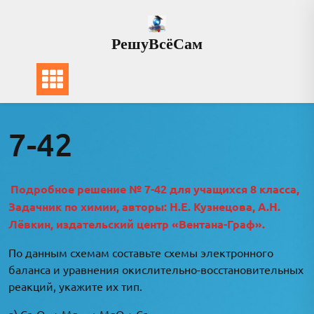
Перейти
к
РешуВсёСам
содержимому
7-42
Подробное решение № 7-42 для учащихся 8 класса,
Задачник по химии, авторы: Н.Е. Кузнецова, А.Н.
Лёвкин, издательский центр «Вентана-Граф».
По данным схемам составьте схемы электронного
баланса и уравнения окислительно-восстановительных
реакций, укажите их тип.
а) Cr
O
+ Mg ⟶ MgO + Cr