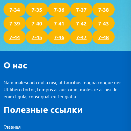
7-34
7-35
7-36
7-37
7-38
7-39
7-40
7-41
7-42
7-43
7-44
7-45
7-46
7-47
7-48
О нас
Nam malesuada nulla nisi, ut faucibus magna congue nec.
Ut libero tortor, tempus at auctor in, molestie at nisi. In
enim ligula, consequat eu feugiat a.
Полезные ссылки
Главная