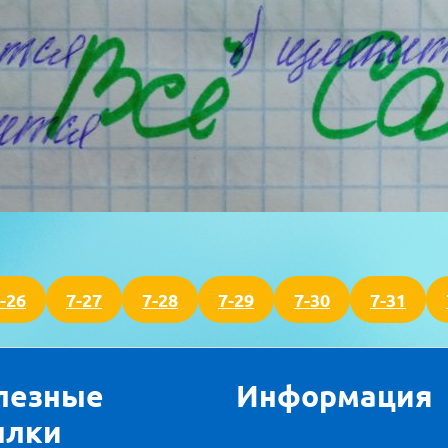
-26
7-27
7-28
7-29
7-30
7-31
лезные
Информация
ылки