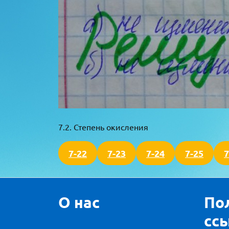
7.2. Степень окисления
7-22
7-23
7-24
7-25
7
О нас
По
сс