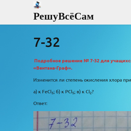
Перейти
к
РешуВсёСам
содержимому
7-32
Подробное решение № 7-32 для учащихся 
«Вентана-Граф».
Изменится ли степень окисления хлора при
а) к FeCl
; б) к PCl
; в) к Cl
?
3
5
2
Ответ: