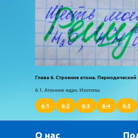
Глава 6. Строение атома. Периодический 
6.1. Атомное ядро. Изотопы
6-1
6-2
6-3
6-4
6-5
О нас
По