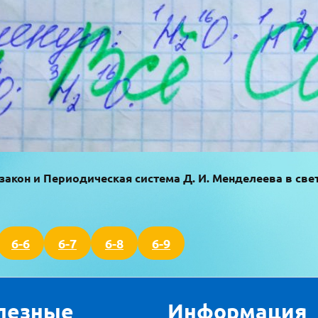
закон и Периодическая система Д. И. Менделеева в све
6-6
6-7
6-8
6-9
лезные
Информация