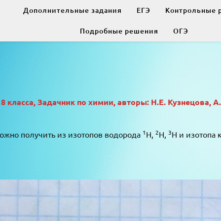
Дополнительные задания
ЕГЭ
Контрольные 
Подробные решения
ОГЭ
класса, Задачник по химии, авторы: Н.Е. Кузнецова, А
1
2
3
ожно получить из изотопов водорода
H,
H,
H и изотопа