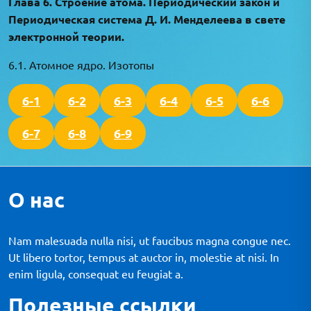
Глава 6. Строение атома. Периодический закон и
Периодическая система Д. И. Менделеева в свете
электронной теории.
6.1. Атомное ядро. Изотопы
6-1
6-2
6-3
6-4
6-5
6-6
6-7
6-8
6-9
О нас
Nam malesuada nulla nisi, ut faucibus magna congue nec.
Ut libero tortor, tempus at auctor in, molestie at nisi. In
enim ligula, consequat eu feugiat a.
Полезные ссылки