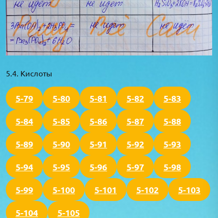
5.4. Кислоты
5-79
5-80
5-81
5-82
5-83
5-84
5-85
5-86
5-87
5-88
5-89
5-90
5-91
5-92
5-93
5-94
5-95
5-96
5-97
5-98
5-99
5-100
5-101
5-102
5-103
5-104
5-105