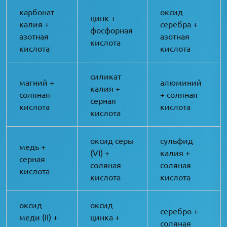
карбонат
оксид
цинк +
калия +
серебра +
фосфорная
азотная
азотная
кислота
кислота
кислота
силикат
магний +
алюминий
калия +
соляная
+ соляная
серная
кислота
кислота
кислота
оксид серы
сульфид
медь +
(VI) +
калия +
серная
соляная
соляная
кислота
кислота
кислота
оксид
оксид
серебро +
меди (II) +
цинка +
соляная