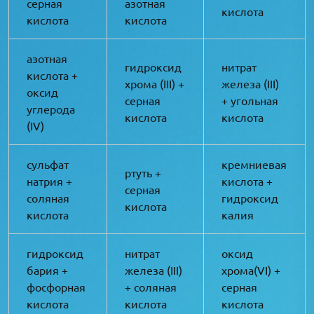
серная
азотная
кислота
кислота
кислота
азотная
гидроксид
нитрат
кислота +
хрома (III) +
железа (III)
оксид
серная
+ угольная
углерода
кислота
кислота
(IV)
сульфат
кремниевая
ртуть +
натрия +
кислота +
серная
соляная
гидроксид
кислота
кислота
калия
гидроксид
нитрат
оксид
бария +
железа (III)
хрома(VI) +
фосфорная
+ соляная
серная
кислота
кислота
кислота