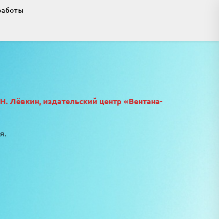
работы
.Н. Лёвкин, издательский центр «Вентана-
я.