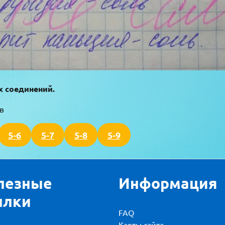
х соединений.
в
5-6
5-7
5-8
5-9
лезные
Информация
ылки
FAQ
Карты сайта