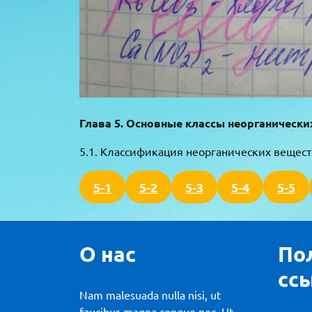
Глава 5. Основные классы неорганически
5.1. Классификация неорганических вещест
5-1
5-2
5-3
5-4
5-5
О нас
По
сс
Nam malesuada nulla nisi, ut
faucibus magna congue nec. Ut