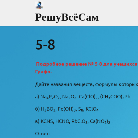
Перейти
к
РешуВсёСам
содержимому
5-8
Подробное решение № 5-8 для учащихся 8 
Граф».
Дайте названия веществ, формулы которых 
а) Na
P
O
, Na
O
, Ca(ClO)
, (CH
COO)
Pb
4
2
7
2
2
2
3
2
б) H
BO
, Fe(OH)
, S
, KClO
3
3
3
8
4
в) KCNS, HCNO, RbClO
, Ca(NO
)
3
2
2
Ответ: