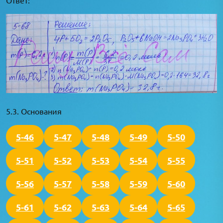
5.3. Основания
5-46
5-47
5-48
5-49
5-50
5-51
5-52
5-53
5-54
5-55
5-56
5-57
5-58
5-59
5-60
5-61
5-62
5-63
5-64
5-65