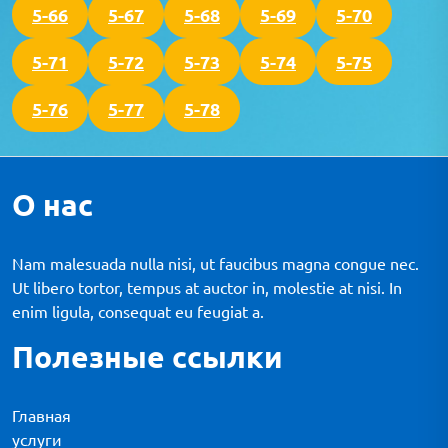
5-66
5-67
5-68
5-69
5-70
5-71
5-72
5-73
5-74
5-75
5-76
5-77
5-78
О нас
Nam malesuada nulla nisi, ut faucibus magna congue nec.
Ut libero tortor, tempus at auctor in, molestie at nisi. In
enim ligula, consequat eu feugiat a.
Полезные ссылки
Главная
услуги